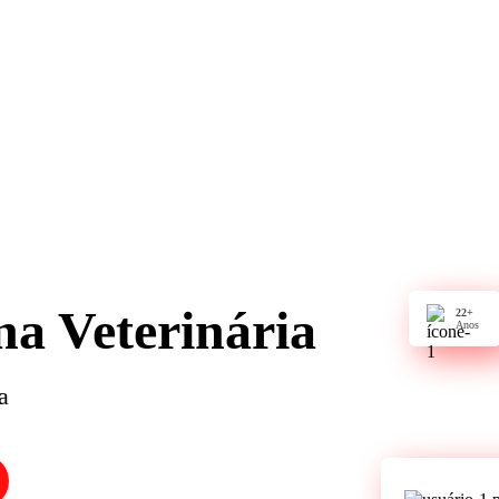
na Veterinária
22+
Anos
a